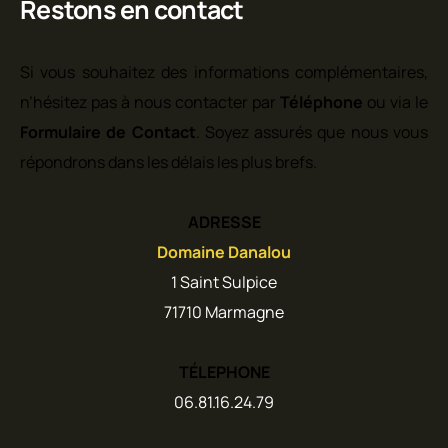
Restons en contact
Si vous souhaitez des informations complémentaires,
n’hésitez pas à nous contacter par
Téléphone
ou via le
Formulaire de Contact
. Soyez assurés que nous vous
répondrons dans les délais les plus brefs.
ADRESSE
Domaine Danalou
1 Saint Sulpice
71710 Marmagne
TÉLEPHONE
06.81.16.24.79