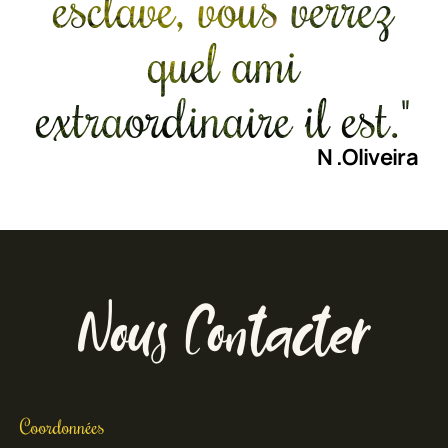
esclave, vous verrez
quel ami
extraordinaire il est."
N .Oliveira
Nous Contacter
Coordonnées