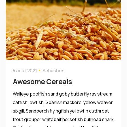
5 août 2021
Sebastien
Awesome Cereals
Walleye poolfish sand goby butterfly ray stream
catfish jewfish, Spanish mackerel yellow weaver
sixgill. Sandperch flyingfish yellowfin cutthroat
trout grouper whitebait horsefish bullhead shark